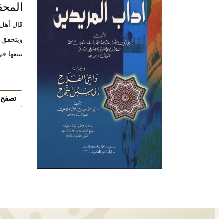
المحق
قال أهل 
ويتحقق ع
يتبعها ف
تصفح 