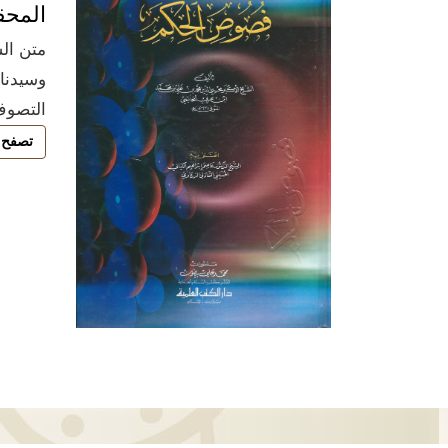
المحق
متن الش
وسيدنا 
التصوف
تصفح 